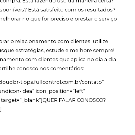
 compra. Está fazendo uso da maneira certa?
poníveis? Está satisfeito com os resultados?
elhorar no que for preciso e prestar o serviço
rar o relacionamento com clientes, utilize
sque estratégias, estude e melhore sempre!
namento com clientes que aplica no dia a dia
tilhe conosco nos comentários:
loudbr-t.ops.fullcontrol.com.br/contato”
ndicon-idea” icon_position=”left”
d” target=”_blank”]QUER FALAR CONOSCO?
]