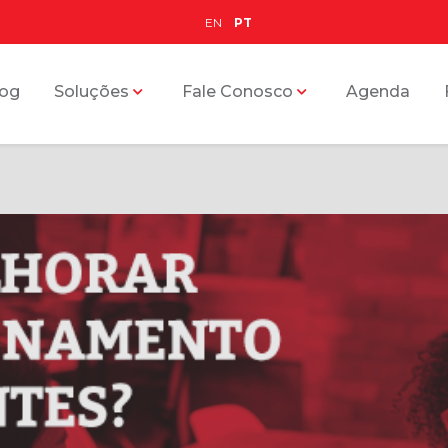
EN
PT
log
Soluções
Fale Conosco
Agenda