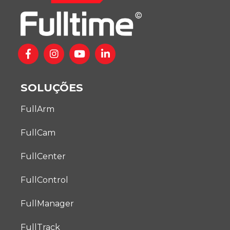
SOLUÇÕES
FullArm
FullCam
FullCenter
FullControl
FullManager
FullTrack