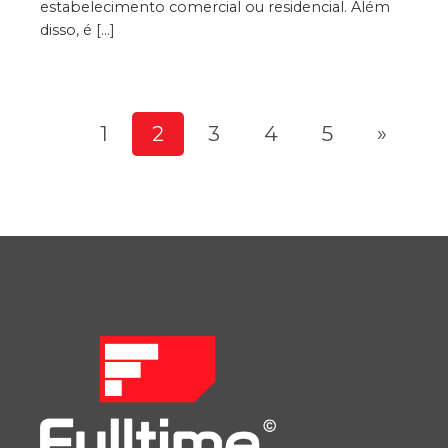
estabelecimento comercial ou residencial. Além
disso, é […]
1
2
3
4
5
»