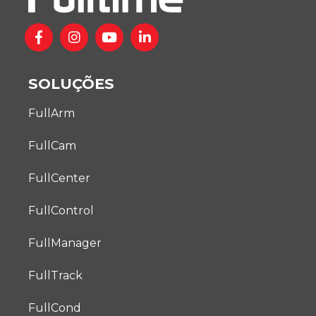
SOLUÇÕES
FullArm
FullCam
FullCenter
FullControl
FullManager
FullTrack
FullCond