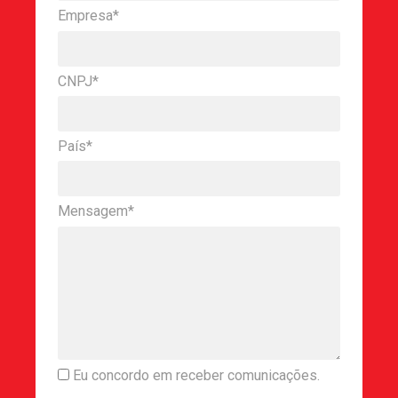
Empresa*
CNPJ*
País*
Mensagem*
Eu concordo em receber comunicações.