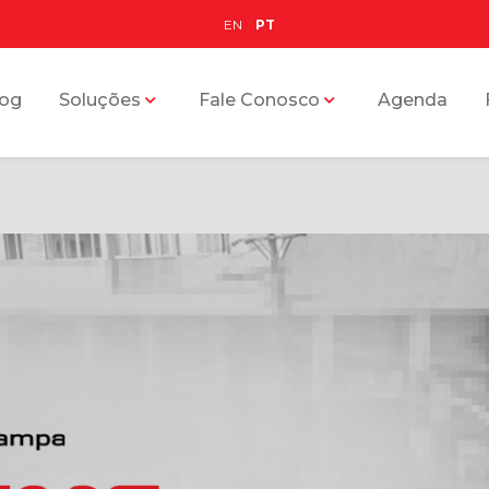
EN
PT
log
Soluções
Fale Conosco
Agenda