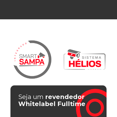
Seja um
revendedor
Whitelabel Fulltime