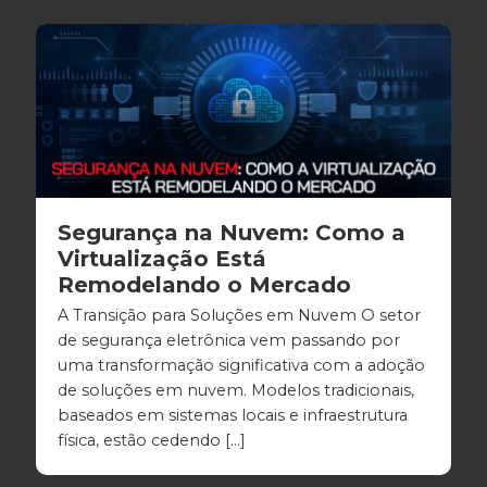
Segurança na Nuvem: Como a
Virtualização Está
Remodelando o Mercado
A Transição para Soluções em Nuvem O setor
de segurança eletrônica vem passando por
uma transformação significativa com a adoção
de soluções em nuvem. Modelos tradicionais,
baseados em sistemas locais e infraestrutura
física, estão cedendo […]