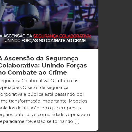
A Ascensão da Segurança
Colaborativa: Unindo Forças
no Combate ao Crime
Segurança Colaborativa: O Futuro das
Operações O setor de segurança
corporativa e pública está passando por
uma transformação importante. Modelos
isolados de atuação, em que empresas,
órgãos públicos e comunidades operavam
separadamente, estão se tornando […]