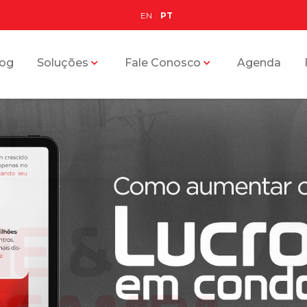
EN
PT
log
Soluções
Fale Conosco
Agenda