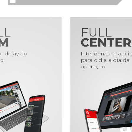
LL
FULL
M
CENTER
r delay do
Inteligência e agil
o
para o dia a dia da
operação