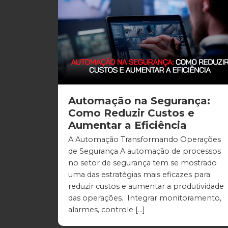
Automação na Segurança:
Como Reduzir Custos e
Aumentar a Eficiência
A Automação Transformando Operações
de Segurança A automação de processos
no setor de segurança tem se mostrado
uma das estratégias mais eficazes para
reduzir custos e aumentar a produtividade
das operações. Integrar monitoramento,
alarmes, controle […]