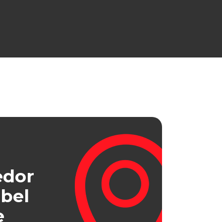
edor
bel
e