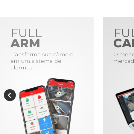
FULL
FU
ARM
CA
Transforme sua câmera
O meno
em um sistema de
mercad
alarmes