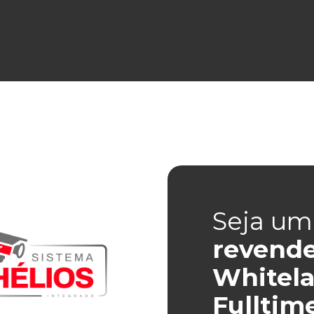
Seja um
revend
Whitela
Fulltim