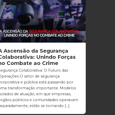
A Ascensão da Segurança
Colaborativa: Unindo Forças
no Combate ao Crime
Segurança Colaborativa: O Futuro das
Operações O setor de segurança
corporativa e pública está passando por
uma transformação importante. Modelos
isolados de atuação, em que empresas,
órgãos públicos e comunidades operavam
separadamente, estão se tornando […]