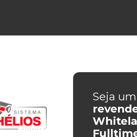
Seja um
revend
Whitela
Fulltim