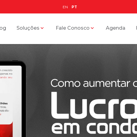
EN
PT
log
Soluções
Fale Conosco
Agenda