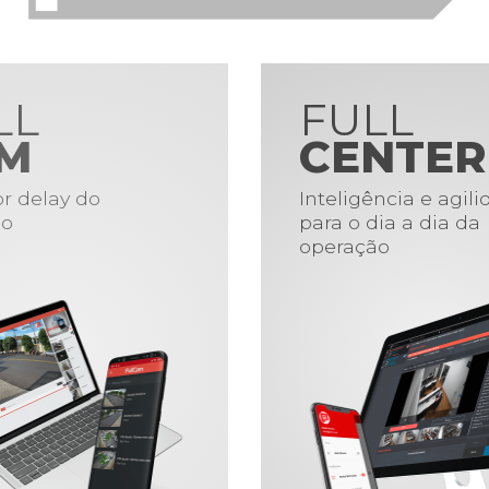
LL
FULL
M
CENTER
r delay do
Inteligência e agil
o
para o dia a dia da
operação