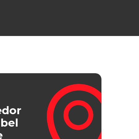
edor
bel
e