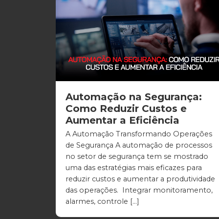
Automação na Segurança:
Como Reduzir Custos e
Aumentar a Eficiência
A Automação Transformando Operações
de Segurança A automação de processos
no setor de segurança tem se mostrado
uma das estratégias mais eficazes para
reduzir custos e aumentar a produtividade
das operações. Integrar monitoramento,
alarmes, controle […]