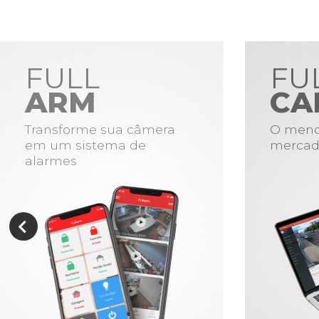
FULL
FU
ARM
CA
Transforme sua câmera
O meno
em um sistema de
mercad
alarmes