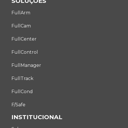
SOLUÇÕES
FullArm
FullCam
FullCenter
FullControl
FullManager
FullTrack
FullCond
F/Safe
INSTITUCIONAL