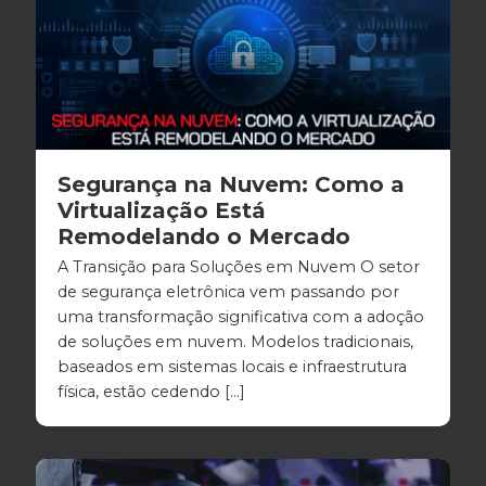
Segurança na Nuvem: Como a
Virtualização Está
Remodelando o Mercado
A Transição para Soluções em Nuvem O setor
de segurança eletrônica vem passando por
uma transformação significativa com a adoção
de soluções em nuvem. Modelos tradicionais,
baseados em sistemas locais e infraestrutura
física, estão cedendo […]