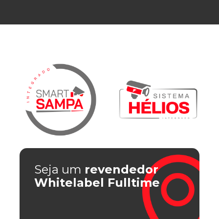
Seja um
revendedor
Whitelabel Fulltime