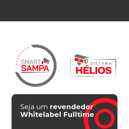
Seja um
revendedor
Whitelabel Fulltime