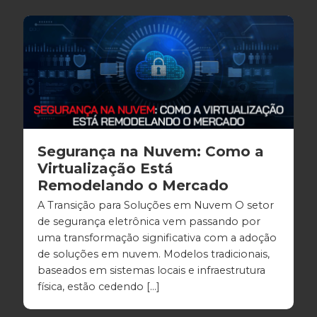
Segurança na Nuvem: Como a
Virtualização Está
Remodelando o Mercado
A Transição para Soluções em Nuvem O setor
de segurança eletrônica vem passando por
uma transformação significativa com a adoção
de soluções em nuvem. Modelos tradicionais,
baseados em sistemas locais e infraestrutura
física, estão cedendo […]