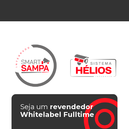
Seja um
revendedor
Whitelabel Fulltime