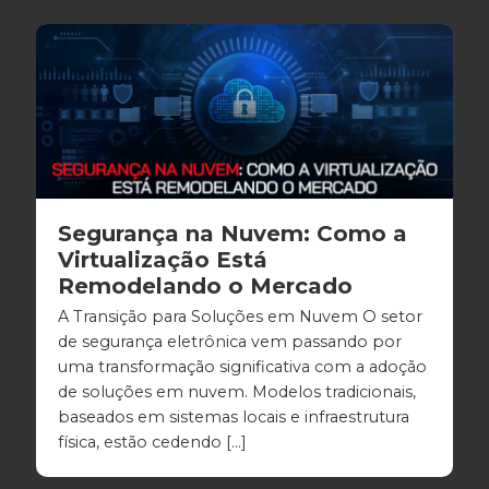
Segurança na Nuvem: Como a
Virtualização Está
Remodelando o Mercado
A Transição para Soluções em Nuvem O setor
de segurança eletrônica vem passando por
uma transformação significativa com a adoção
de soluções em nuvem. Modelos tradicionais,
baseados em sistemas locais e infraestrutura
física, estão cedendo […]