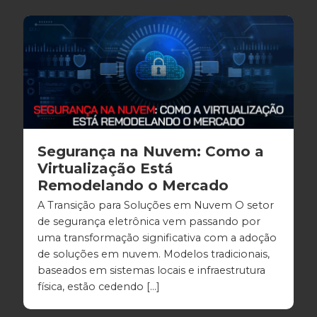
Segurança na Nuvem: Como a
Virtualização Está
Remodelando o Mercado
A Transição para Soluções em Nuvem O setor
de segurança eletrônica vem passando por
uma transformação significativa com a adoção
de soluções em nuvem. Modelos tradicionais,
baseados em sistemas locais e infraestrutura
física, estão cedendo […]