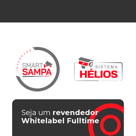
Seja um
revendedor
Whitelabel Fulltime