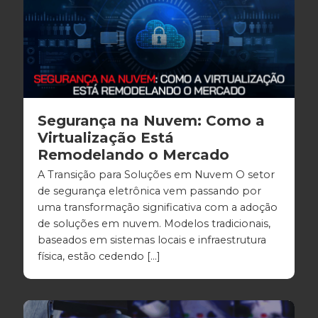
Segurança na Nuvem: Como a
Virtualização Está
Remodelando o Mercado
A Transição para Soluções em Nuvem O setor
de segurança eletrônica vem passando por
uma transformação significativa com a adoção
de soluções em nuvem. Modelos tradicionais,
baseados em sistemas locais e infraestrutura
física, estão cedendo […]