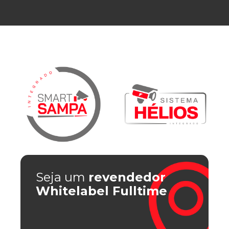
Seja um
revendedor
Whitelabel Fulltime