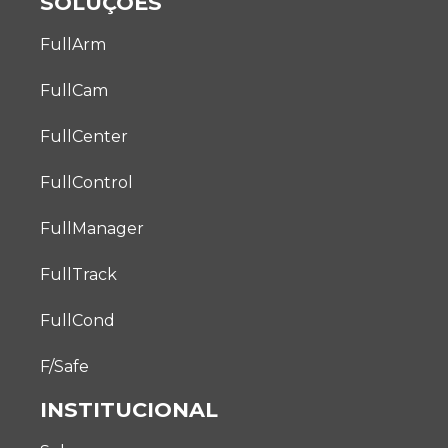
SOLUÇÕES
FullArm
FullCam
FullCenter
FullControl
FullManager
FullTrack
FullCond
F/Safe
INSTITUCIONAL