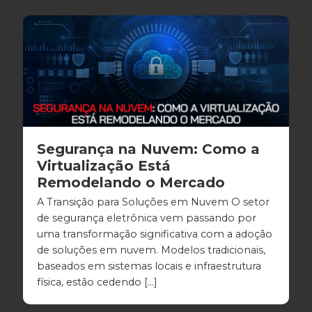
Segurança na Nuvem: Como a
Virtualização Está
Remodelando o Mercado
A Transição para Soluções em Nuvem O setor
de segurança eletrônica vem passando por
uma transformação significativa com a adoção
de soluções em nuvem. Modelos tradicionais,
baseados em sistemas locais e infraestrutura
física, estão cedendo […]