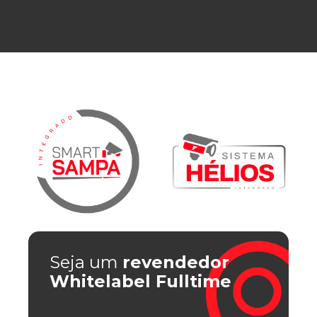
Seja um
revendedor
Whitelabel Fulltime