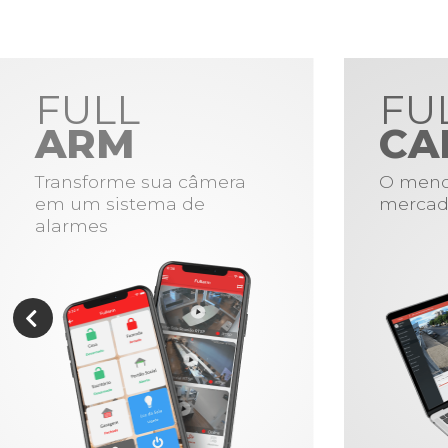
FULL
FU
ARM
CA
Transforme sua câmera
O meno
em um sistema de
mercad
alarmes