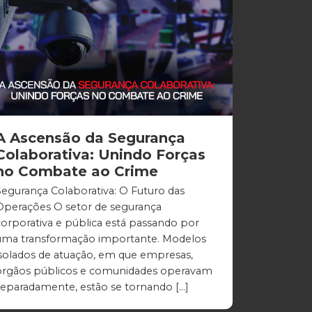
A Ascensão da Segurança
Colaborativa: Unindo Forças
no Combate ao Crime
Segurança Colaborativa: O Futuro das
Operações O setor de segurança
corporativa e pública está passando por
uma transformação importante. Modelos
isolados de atuação, em que empresas,
órgãos públicos e comunidades operavam
separadamente, estão se tornando […]