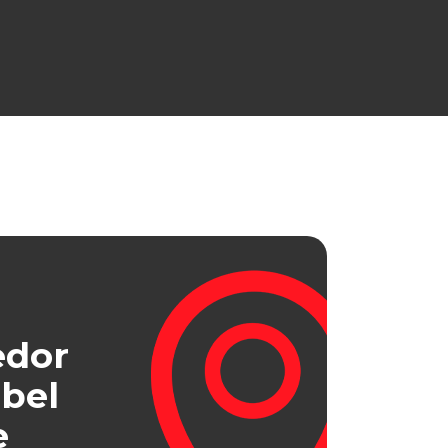
edor
bel
e