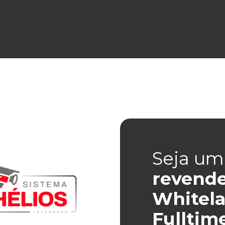
Seja um
revend
Whitela
Fulltim