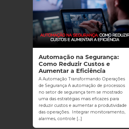
Automação na Segurança:
Como Reduzir Custos e
Aumentar a Eficiência
A Automação Transformando Operações
de Segurança A automação de processos
no setor de segurança tem se mostrado
uma das estratégias mais eficazes para
reduzir custos e aumentar a produtividade
das operações. Integrar monitoramento,
alarmes, controle […]