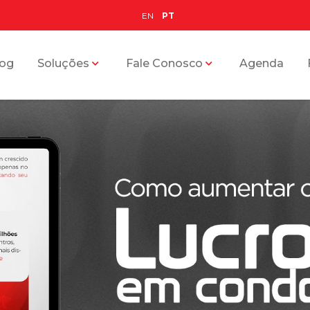
EN
PT
log
Soluções
Fale Conosco
Agenda