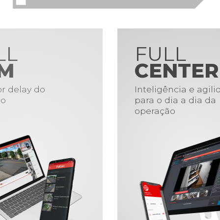
LL
FULL
M
CENTER
r delay do
Inteligência e agil
o
para o dia a dia da
operação