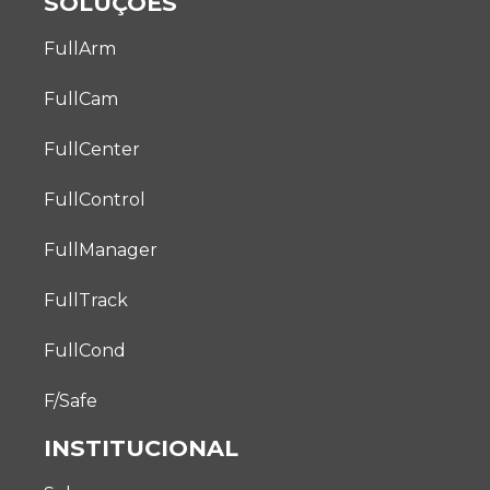
SOLUÇÕES
FullArm
FullCam
FullCenter
FullControl
FullManager
FullTrack
FullCond
F/Safe
INSTITUCIONAL