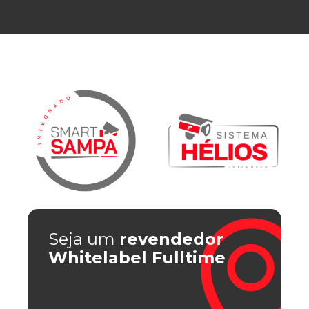
Seja um
revendedor
Whitelabel Fulltime