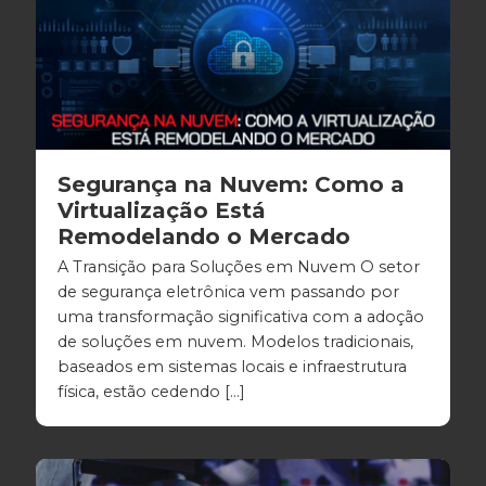
Segurança na Nuvem: Como a
Virtualização Está
Remodelando o Mercado
A Transição para Soluções em Nuvem O setor
de segurança eletrônica vem passando por
uma transformação significativa com a adoção
de soluções em nuvem. Modelos tradicionais,
baseados em sistemas locais e infraestrutura
física, estão cedendo […]