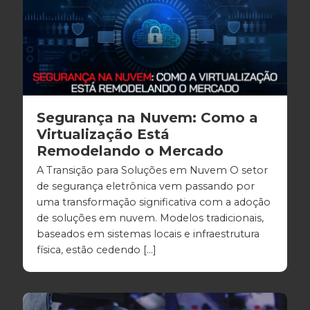
Segurança na Nuvem: Como a
Virtualização Está
Remodelando o Mercado
A Transição para Soluções em Nuvem O setor
de segurança eletrônica vem passando por
uma transformação significativa com a adoção
de soluções em nuvem. Modelos tradicionais,
baseados em sistemas locais e infraestrutura
física, estão cedendo […]