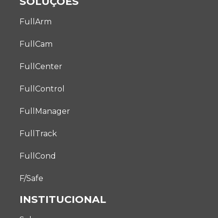
SOLUÇÕES
FullArm
FullCam
FullCenter
FullControl
FullManager
FullTrack
FullCond
F/Safe
INSTITUCIONAL