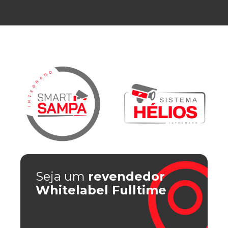
Seja um
revendedor
Whitelabel Fulltime