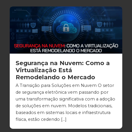
Segurança na Nuvem: Como a
Virtualização Está
Remodelando o Mercado
A Transição para Soluções em Nuvem O setor
de segurança eletrônica vem passando por
uma transformação significativa com a adoção
de soluções em nuvem. Modelos tradicionais,
baseados em sistemas locais e infraestrutura
física, estão cedendo […]