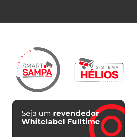
Seja um
revendedor
Whitelabel Fulltime