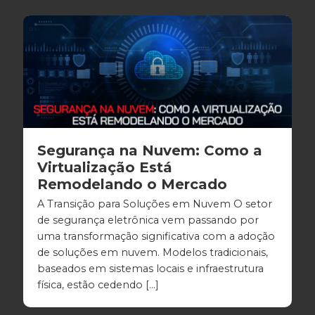
Segurança na Nuvem: Como a
Virtualização Está
Remodelando o Mercado
A Transição para Soluções em Nuvem O setor
de segurança eletrônica vem passando por
uma transformação significativa com a adoção
de soluções em nuvem. Modelos tradicionais,
baseados em sistemas locais e infraestrutura
física, estão cedendo […]