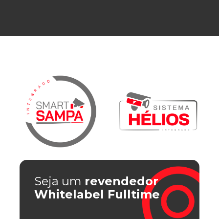
Seja um
revendedor
Whitelabel Fulltime