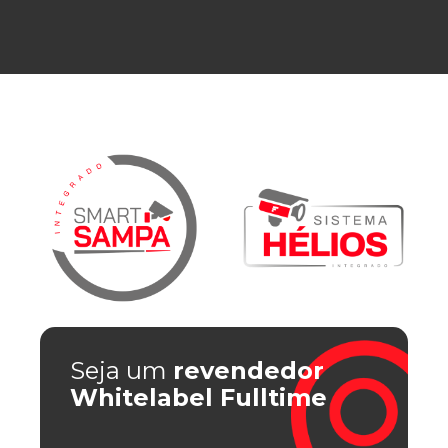
Seja um
revendedor
Whitelabel Fulltime