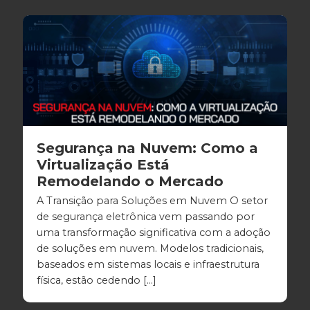
Segurança na Nuvem: Como a
Virtualização Está
Remodelando o Mercado
A Transição para Soluções em Nuvem O setor
de segurança eletrônica vem passando por
uma transformação significativa com a adoção
de soluções em nuvem. Modelos tradicionais,
baseados em sistemas locais e infraestrutura
física, estão cedendo […]