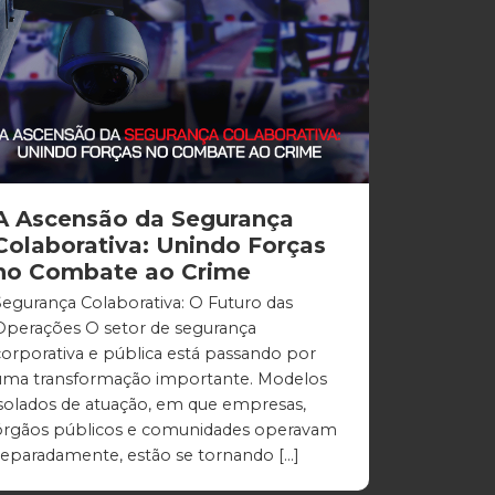
A Ascensão da Segurança
Colaborativa: Unindo Forças
no Combate ao Crime
Segurança Colaborativa: O Futuro das
Operações O setor de segurança
corporativa e pública está passando por
uma transformação importante. Modelos
isolados de atuação, em que empresas,
órgãos públicos e comunidades operavam
separadamente, estão se tornando […]