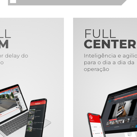
LL
FULL
M
CENTER
r delay do
Inteligência e agil
o
para o dia a dia da
operação