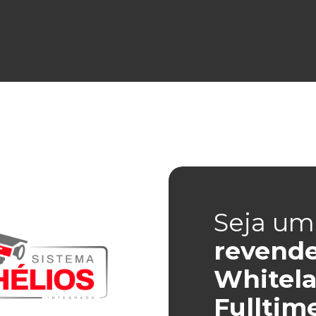
Seja um
revend
Whitela
Fulltim