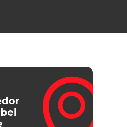
edor
bel
e