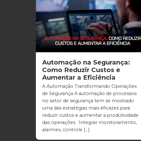
Automação na Segurança:
Como Reduzir Custos e
Aumentar a Eficiência
A Automação Transformando Operações
de Segurança A automação de processos
no setor de segurança tem se mostrado
uma das estratégias mais eficazes para
reduzir custos e aumentar a produtividade
das operações. Integrar monitoramento,
alarmes, controle […]