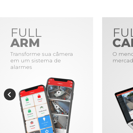
FULL
FU
ARM
CA
Transforme sua câmera
O meno
em um sistema de
mercad
alarmes