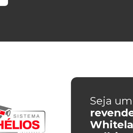
Seja um
revend
Whitela