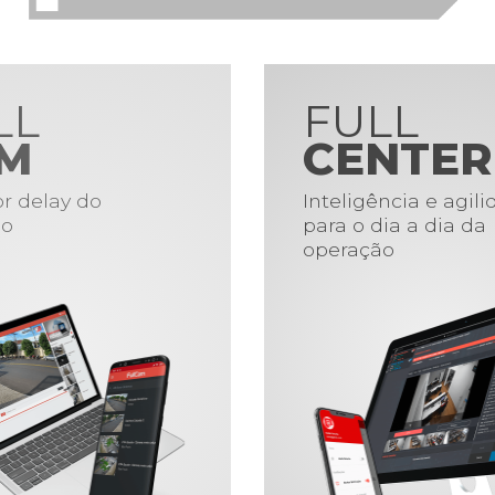
LL
FULL
M
CENTER
r delay do
Inteligência e agil
o
para o dia a dia da
operação