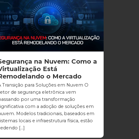
Segurança na Nuvem: Como a
Virtualização Está
Remodelando o Mercado
A Transição para Soluções em Nuvem O
setor de segurança eletrônica vem
passando por uma transformação
significativa com a adoção de soluções em
nuvem. Modelos tradicionais, baseados em
istemas locais e infraestrutura física, estão
cedendo […]