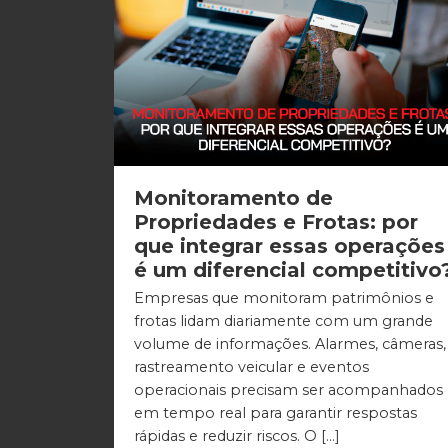
Monitoramento de
Propriedades e Frotas: por
que integrar essas operações
é um diferencial competitivo
Empresas que monitoram patrimônios e
frotas lidam diariamente com um grande
volume de informações. Alarmes, câmeras,
rastreamento veicular e eventos
operacionais precisam ser acompanhados
em tempo real para garantir respostas
rápidas e reduzir riscos. O […]