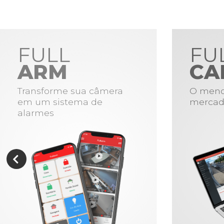
FULL
FU
ARM
CA
Transforme sua câmera
O meno
em um sistema de
mercad
alarmes