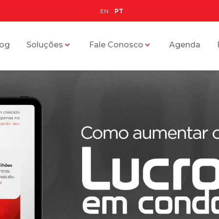
EN
PT
log
Soluções
Fale Conosco
Agenda