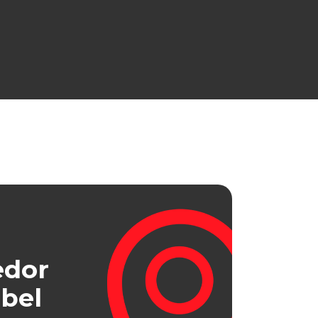
edor
bel