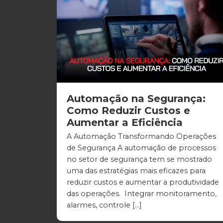
Automação na Segurança:
Como Reduzir Custos e
Aumentar a Eficiência
A Automação Transformando Operações
de Segurança A automação de processos
no setor de segurança tem se mostrado
uma das estratégias mais eficazes para
reduzir custos e aumentar a produtividade
das operações. Integrar monitoramento,
alarmes, controle […]