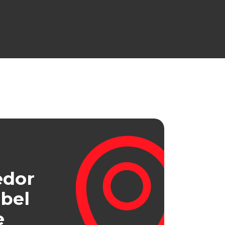
edor
bel
e