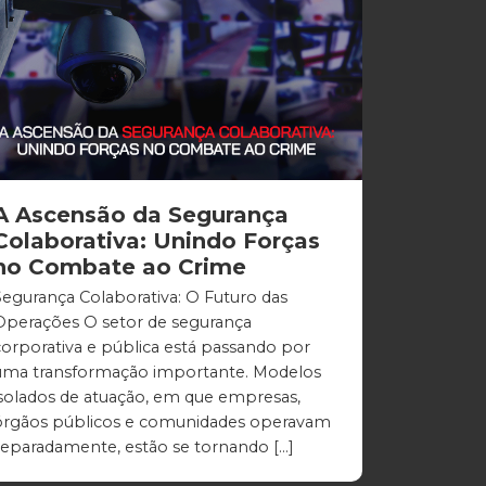
A Ascensão da Segurança
Colaborativa: Unindo Forças
no Combate ao Crime
Segurança Colaborativa: O Futuro das
Operações O setor de segurança
corporativa e pública está passando por
uma transformação importante. Modelos
isolados de atuação, em que empresas,
órgãos públicos e comunidades operavam
separadamente, estão se tornando […]