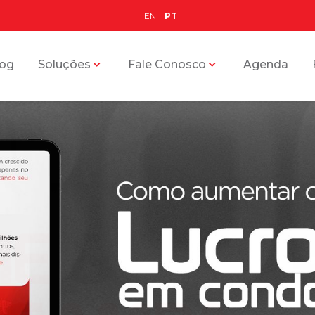
EN
PT
log
Soluções
Fale Conosco
Agenda