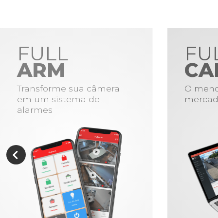
FULL
FU
ARM
CA
Transforme sua câmera
O meno
em um sistema de
mercad
alarmes