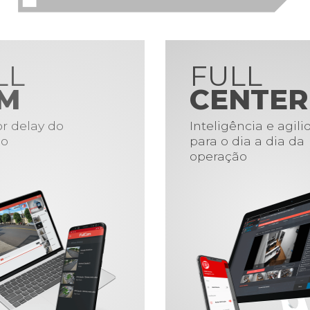
LL
FULL
M
CENTER
r delay do
Inteligência e agil
o
para o dia a dia da
operação