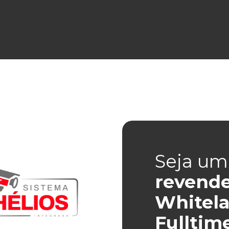
Seja um
revend
Whitela
Fulltim