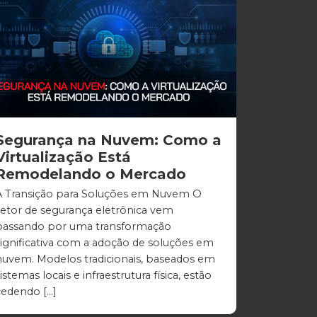
Segurança na Nuvem: Como a
Virtualização Está
Remodelando o Mercado
A Transição para Soluções em Nuvem O
setor de segurança eletrônica vem
passando por uma transformação
significativa com a adoção de soluções em
nuvem. Modelos tradicionais, baseados em
istemas locais e infraestrutura física, estão
cedendo […]