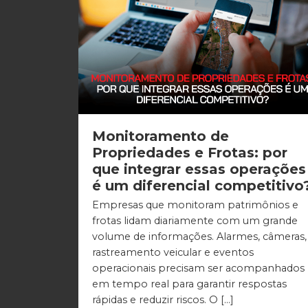
Monitoramento de
Propriedades e Frotas: por
que integrar essas operações
é um diferencial competitivo
Empresas que monitoram patrimônios e
frotas lidam diariamente com um grande
volume de informações. Alarmes, câmeras,
rastreamento veicular e eventos
operacionais precisam ser acompanhados
em tempo real para garantir respostas
rápidas e reduzir riscos. O […]