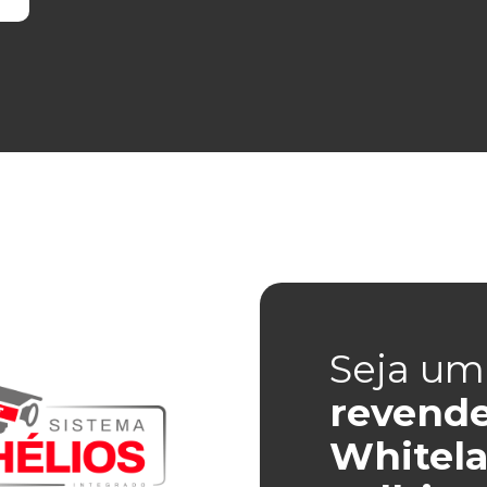
Seja um
revend
Whitela