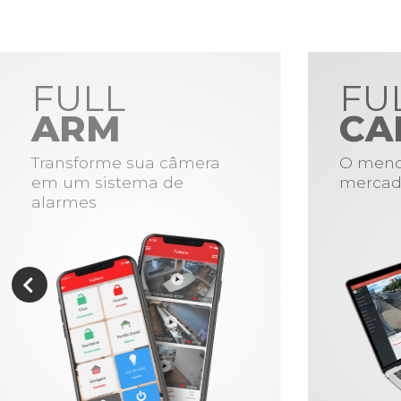
FULL
FU
ARM
CA
Transforme sua câmera
O meno
em um sistema de
mercad
alarmes