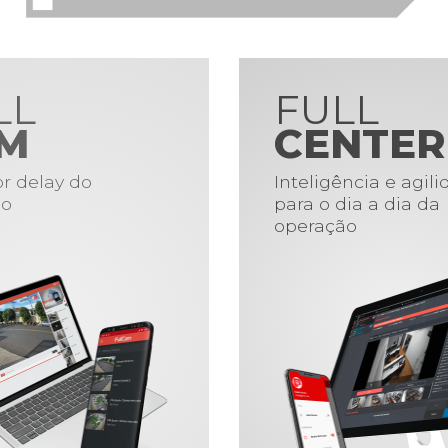
LL
FULL
M
CENTER
r delay do
Inteligência e agil
o
para o dia a dia da
operação