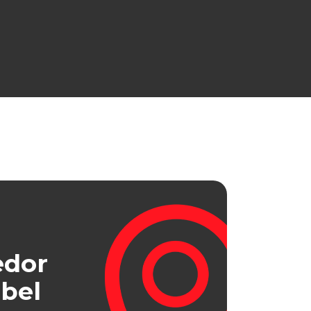
edor
bel