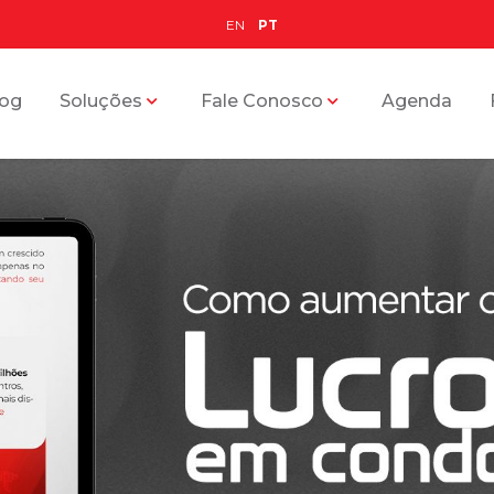
EN
PT
log
Soluções
Fale Conosco
Agenda