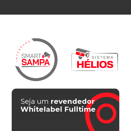
Seja um
revendedor
Whitelabel Fulltime