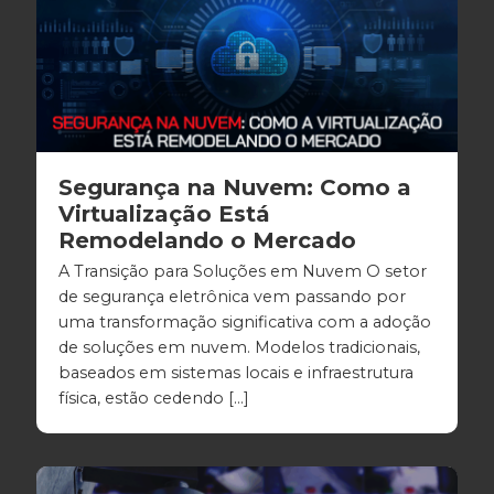
Segurança na Nuvem: Como a
Virtualização Está
Remodelando o Mercado
A Transição para Soluções em Nuvem O setor
de segurança eletrônica vem passando por
uma transformação significativa com a adoção
de soluções em nuvem. Modelos tradicionais,
baseados em sistemas locais e infraestrutura
física, estão cedendo […]