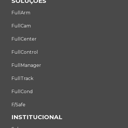
SOLUÇÕES
FullArm
FullCam
FullCenter
FullControl
FullManager
FullTrack
FullCond
F/Safe
INSTITUCIONAL