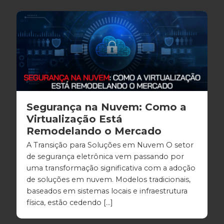
Segurança na Nuvem: Como a
Virtualização Está
Remodelando o Mercado
A Transição para Soluções em Nuvem O setor
de segurança eletrônica vem passando por
uma transformação significativa com a adoção
de soluções em nuvem. Modelos tradicionais,
baseados em sistemas locais e infraestrutura
física, estão cedendo […]