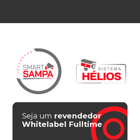
Seja um
revendedor
Whitelabel Fulltime