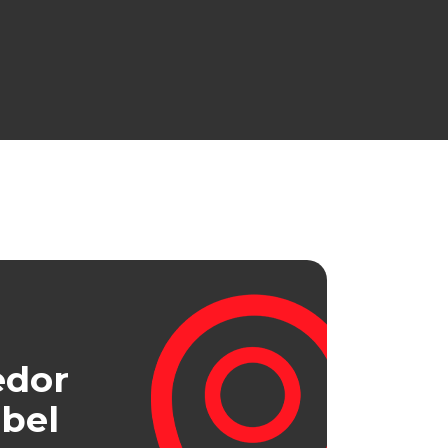
edor
bel