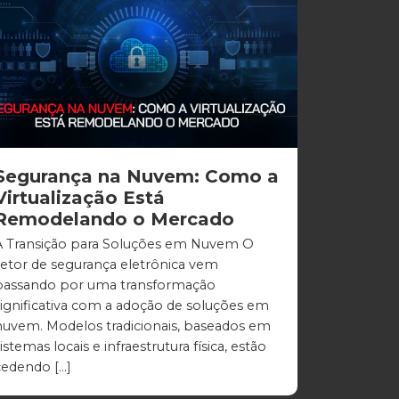
Segurança na Nuvem: Como a
Virtualização Está
Remodelando o Mercado
A Transição para Soluções em Nuvem O
setor de segurança eletrônica vem
passando por uma transformação
significativa com a adoção de soluções em
nuvem. Modelos tradicionais, baseados em
istemas locais e infraestrutura física, estão
cedendo […]