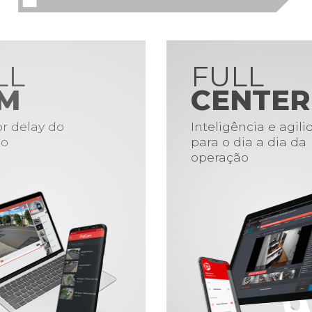
LL
FULL
M
CENTER
r delay do
Inteligência e agil
o
para o dia a dia da
operação