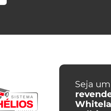
Seja um
revend
Whitela