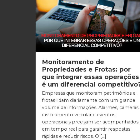
Monitoramento de
Propriedades e Frotas: por
que integrar essas operações
é um diferencial competitivo
Empresas que monitoram patrimônios e
frotas lidam diariamente com um grande
volume de informações. Alarmes, câmeras,
rastreamento veicular e eventos
operacionais precisam ser acompanhados
em tempo real para garantir respostas
rápidas e reduzir riscos. O […]