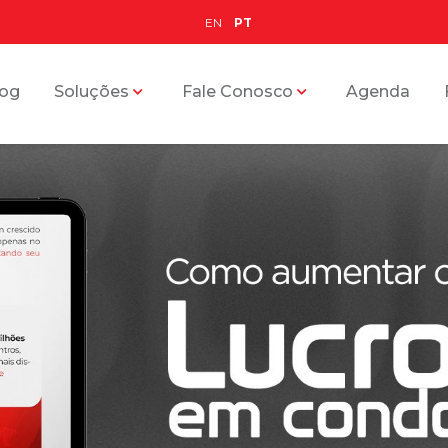
EN
PT
log
Soluções
Fale Conosco
Agenda