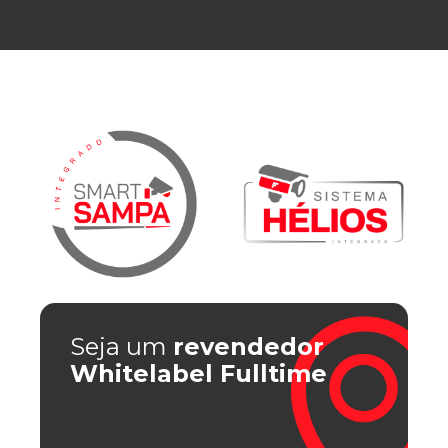
Seja um
revendedor
Whitelabel Fulltime