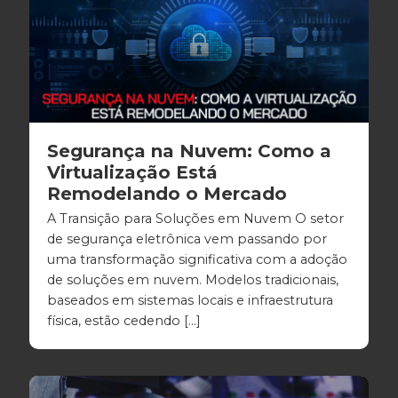
Segurança na Nuvem: Como a
Virtualização Está
Remodelando o Mercado
A Transição para Soluções em Nuvem O setor
de segurança eletrônica vem passando por
uma transformação significativa com a adoção
de soluções em nuvem. Modelos tradicionais,
baseados em sistemas locais e infraestrutura
física, estão cedendo […]