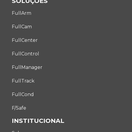
SOLUÇÕES
FullArm
FullCam
FullCenter
FullControl
FullManager
FullTrack
FullCond
F/Safe
INSTITUCIONAL