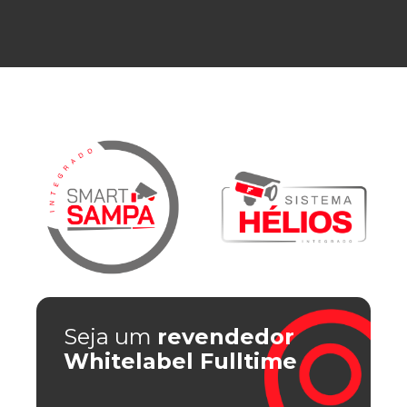
Seja um
revendedor
Whitelabel Fulltime