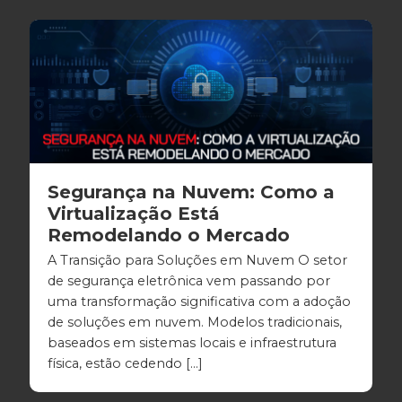
Segurança na Nuvem: Como a
Virtualização Está
Remodelando o Mercado
A Transição para Soluções em Nuvem O setor
de segurança eletrônica vem passando por
uma transformação significativa com a adoção
de soluções em nuvem. Modelos tradicionais,
baseados em sistemas locais e infraestrutura
física, estão cedendo […]