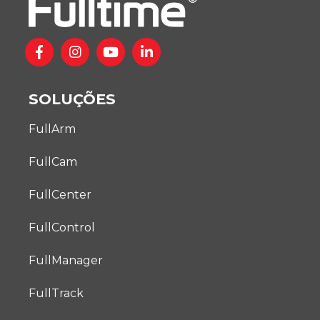
SOLUÇÕES
FullArm
FullCam
FullCenter
FullControl
FullManager
FullTrack