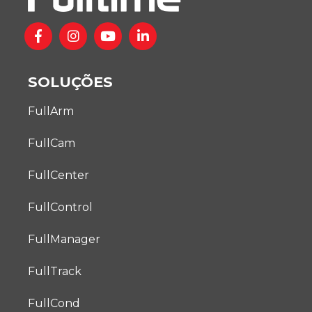
SOLUÇÕES
FullArm
FullCam
FullCenter
FullControl
FullManager
FullTrack
FullCond