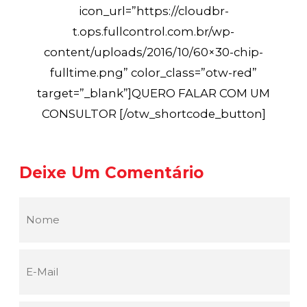
icon_url=”https://cloudbr-
t.ops.fullcontrol.com.br/wp-
content/uploads/2016/10/60×30-chip-
fulltime.png” color_class=”otw-red”
target=”_blank”]QUERO FALAR COM UM
CONSULTOR [/otw_shortcode_button]
Deixe Um Comentário