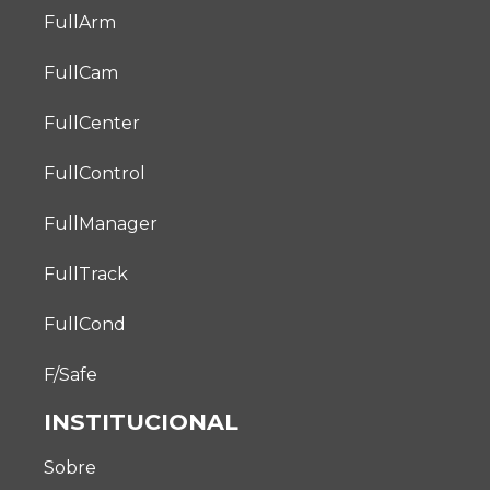
FullArm
FullCam
FullCenter
FullControl
FullManager
FullTrack
FullCond
F/Safe
INSTITUCIONAL
Sobre