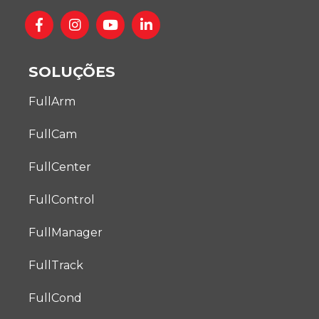
SOLUÇÕES
FullArm
FullCam
FullCenter
FullControl
FullManager
FullTrack
FullCond