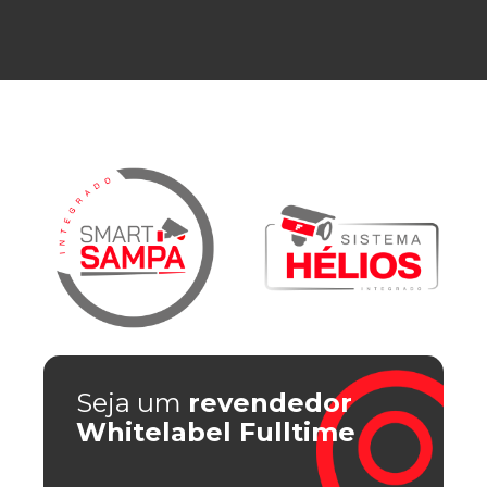
Seja um
revendedor
Whitelabel Fulltime