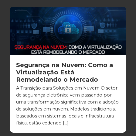
Segurança na Nuvem: Como a
Virtualização Está
Remodelando o Mercado
A Transição para Soluções em Nuvem O setor
de segurança eletrônica vem passando por
uma transformação significativa com a adoção
de soluções em nuvem. Modelos tradicionais,
baseados em sistemas locais e infraestrutura
física, estão cedendo […]