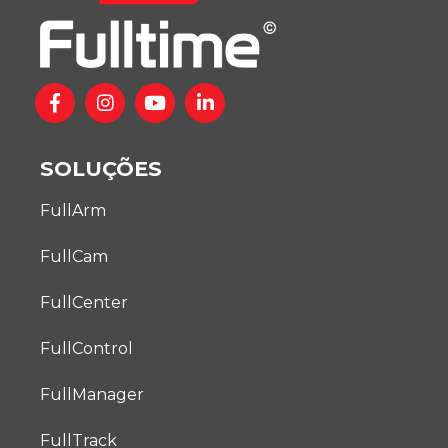
SOLUÇÕES
FullArm
FullCam
FullCenter
FullControl
FullManager
FullTrack