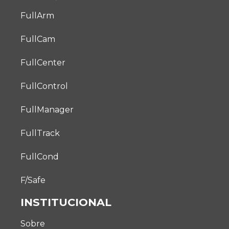
FullArm
FullCam
FullCenter
FullControl
FullManager
FullTrack
FullCond
F/Safe
INSTITUCIONAL
Sobre